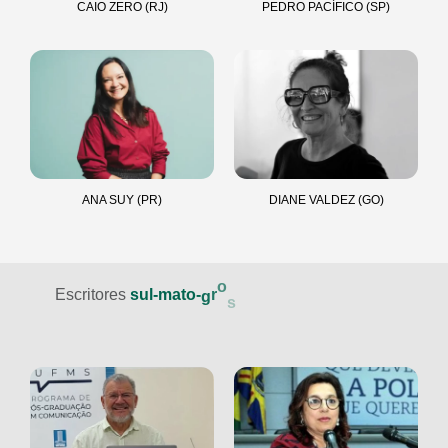
CAIO ZERO (RJ)
PEDRO PACÍFICO (SP)
ANA SUY (PR)
DIANE VALDEZ (GO)
e
s
e
s
s
Escritores
s
u
l
-
m
a
t
o
-
g
r
o
e
n
s