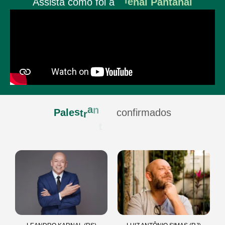
Assista
como
foi
a
i
t
e
P
a
l
e
s
t
r
a
n
confirmados
s