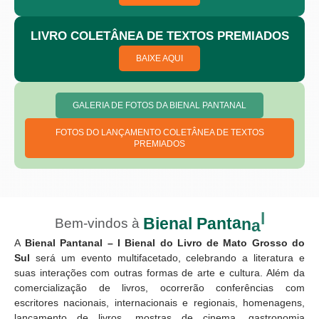
LIVRO
COLETÂNEA DE TEXTOS PREMIADOS
BAIXE AQUI
GALERIA DE FOTOS DA BIENAL PANTANAL
FOTOS DO LANÇAMENTO COLETÂNEA DE TEXTOS
PREMIADOS
B
i
e
n
a
l
P
a
n
t
a
n
a
l
Bem-vindos
à
A
Bienal Pantanal – I Bienal do Livro de Mato Grosso do
Sul
será um evento multifacetado, celebrando a literatura e
suas interações com outras formas de arte e cultura. Além da
comercialização de livros, ocorrerão conferências com
escritores nacionais, internacionais e regionais, homenagens,
lançamento de livros, mostras de cinema, gastronomia