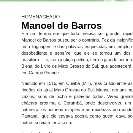
HOMENAGEADO
Manoel de Barros
Em um tempo em que tudo precisa ser grande, rápido 
Manoel de Barros ousou ser o contrário. Fez da insignifi
uma linguagem e das palavras esquecidas um templo d
desobediente e sensível que ele se tornou um dos 
brasileira — e, com justiça poética, será o grande homen
Bienal do Livro de Mato Grosso do Sul, que acontecerá 
em Campo Grande.
Nascido em 1916, em Cuiabá (MT), mas criado entre as
rincões do atual Mato Grosso do Sul, Manoel era um m
vazios, sons de bicho e palavras tortas. Viveu gran
chácara próxima a Corumbá, onde desenvolveu um o
natureza, os homens simples e as miudezas do mundo. 
Pantanal, que ele cavava poesia como quem cava po
outros só viam terra seca.