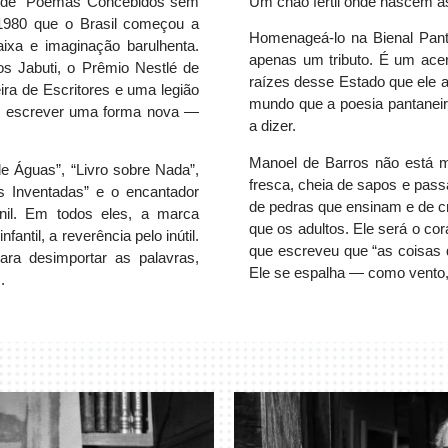
ção de “Poemas Concebidos sem
Um chão fértil onde nascem as
1980 que o Brasil começou a
Homenageá-lo na Bienal Pant
ixa e imaginação barulhenta.
apenas um tributo. É um ace
s Jabuti, o Prêmio Nestlé de
raízes desse Estado que ele aj
leira de Escritores e uma legião
mundo que a poesia pantaneir
de escrever uma forma nova —
a dizer.
Manoel de Barros não está ma
e Águas”, “Livro sobre Nada”,
fresca, cheia de sapos e pas
as Inventadas” e o encantador
de pedras que ensinam e de 
enil. Em todos eles, a marca
que os adultos. Ele será o c
fantil, a reverência pelo inútil.
que escreveu que “as coisas 
ra desimportar as palavras,
Ele se espalha — como vento
.