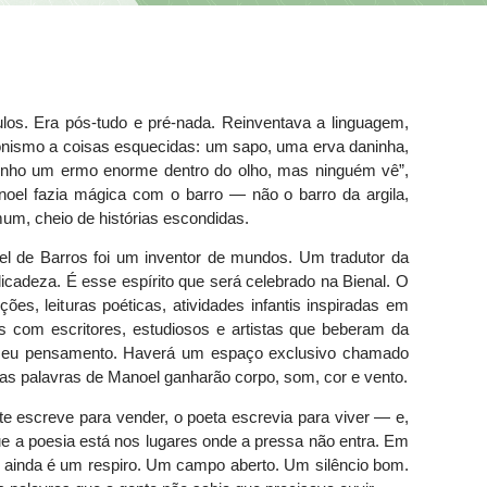
los. Era pós-tudo e pré-nada. Reinventava a linguagem,
gonismo a coisas esquecidas: um sapo, uma erva daninha,
enho um ermo enorme dentro do olho, mas ninguém vê”,
oel fazia mágica com o barro — não o barro da argila,
mum, cheio de histórias escondidas.
l de Barros foi um inventor de mundos. Um tradutor da
licadeza. É esse espírito que será celebrado na Bienal. O
ões, leituras poéticas, atividades infantis inspiradas em
 com escritores, estudiosos e artistas que beberam da
do seu pensamento. Haverá um espaço exclusivo chamado
as palavras de Manoel ganharão corpo, som, cor e vento.
 escreve para vender, o poeta escrevia para viver — e,
ue a poesia está nos lugares onde a pressa não entra. Em
 ainda é um respiro. Um campo aberto. Um silêncio bom.