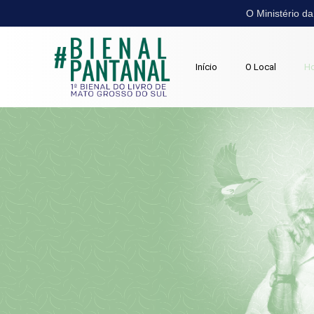
O Ministério d
Início
O Local
H