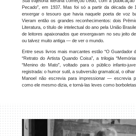
Sua trajetória literária começou cedo, com a publica
Pecado”, em 1937. Mas foi só a partir da década de 
enxergar o tesouro que havia naquele poeta de voz ba
Vieram então os grandes reconhecimentos: dois Prêmio
Literatura, o título de intelectual do ano pela União Brasi
de leitores apaixonados que enxergavam no seu jeito 
ou talvez muito antiga — de ver o mundo.
Entre seus livros mais marcantes estão “O Guardador d
“Retrato do Artista Quando Coisa”, a trilogia “Memóri
“Menino do Mato”, voltado para o público infanto-juv
registrada: o humor sutil, a subversão gramatical, o olhar in
Manoel não escrevia para impressionar — escrevia pa
como ele mesmo dizia, e torná-las leves como borboletas