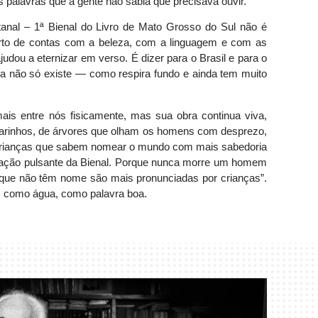
 palavras que a gente não sabia que precisava ouvir.
anal – 1ª Bienal do Livro de Mato Grosso do Sul não é
rto de contas com a beleza, com a linguagem e com as
udou a eternizar em verso. É dizer para o Brasil e para o
a não só existe — como respira fundo e ainda tem muito
is entre nós fisicamente, mas sua obra continua viva,
sarinhos, de árvores que olham os homens com desprezo,
crianças que sabem nomear o mundo com mais sabedoria
oração pulsante da Bienal. Porque nunca morre um homem
que não têm nome são mais pronunciadas por crianças”.
, como água, como palavra boa.