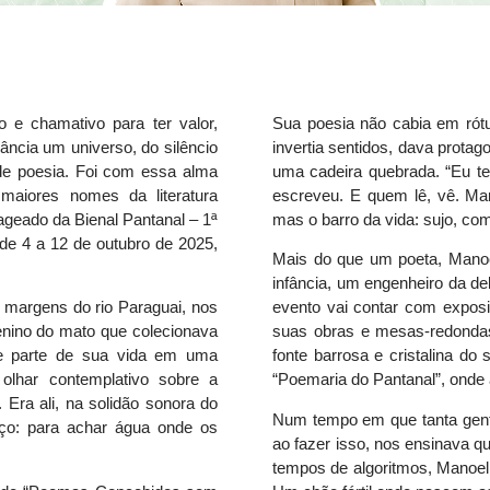
e chamativo para ter valor,
Sua poesia não cabia em rótu
cância um universo, do silêncio
invertia sentidos, dava prota
e poesia. Foi com essa alma
uma cadeira quebrada. “Eu t
maiores nomes da literatura
escreveu. E quem lê, vê. Man
ageado da Bienal Pantanal – 1ª
mas o barro da vida: sujo, co
de 4 a 12 de outubro de 2025,
Mais do que um poeta, Manoe
infância, um engenheiro da de
 margens do rio Paraguai, nos
evento vai contar com exposiç
enino do mato que colecionava
suas obras e mesas-redondas
de parte de sua vida em uma
fonte barrosa e cristalina 
lhar contemplativo sobre a
“Poemaria do Pantanal”, onde 
Era ali, na solidão sonora do
Num tempo em que tanta gente
ço: para achar água onde os
ao fazer isso, nos ensinava q
tempos de algoritmos, Manoel